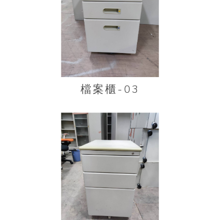
檔案櫃-03