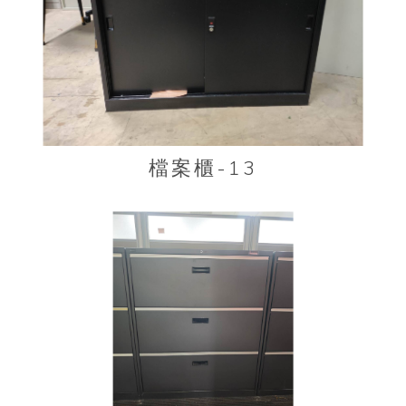
檔案櫃-13