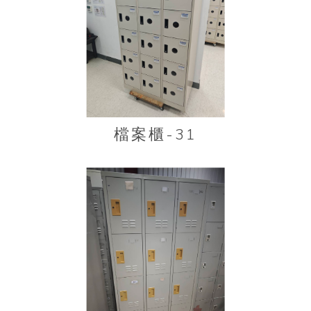
檔案櫃-31