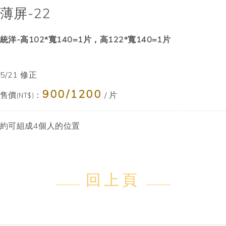
薄屏-22
統洋-高102*寬140=1片，高122*寬140=1片
5/21 修正
900/1200
售價
：
/ 片
(NT$)
約可組成4個人的位置
回上頁