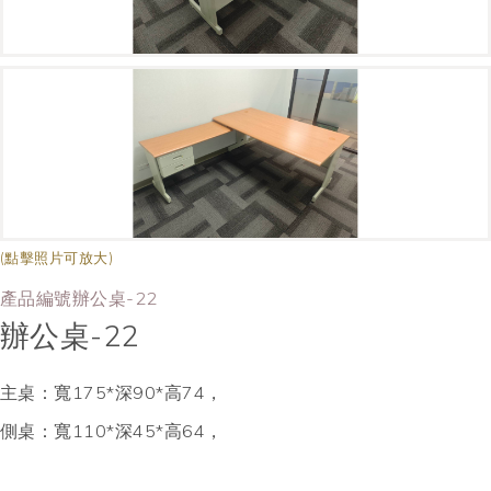
(點擊照片可放大)
產品編號辦公桌-22
辦公桌-22
主桌：寬175*深90*高74，
側桌：寬110*深45*高64，