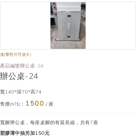
(點擊照片可放大)
產品編號辦公桌-24
辦公桌-24
寬140*深70*高74
1500
售價
：
/ 座
(NT$)
寬腳辨公桌，每座桌腳的有延長線，共有7座
塑膠薄中抽另加150元