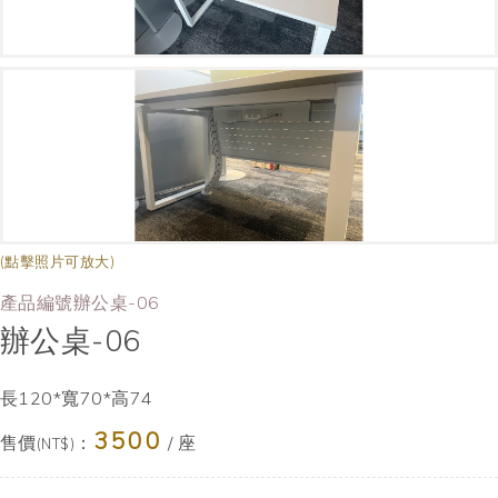
(點擊照片可放大)
產品編號辦公桌-06
辦公桌-06
長120*寬70*高74
3500
售價
：
/ 座
(NT$)